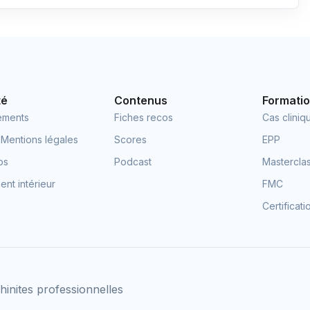
té
Contenus
Formati
ements
Fiches recos
Cas cliniq
 Mentions légales
Scores
EPP
os
Podcast
Mastercla
nt intérieur
FMC
Certificat
hinites professionnelles