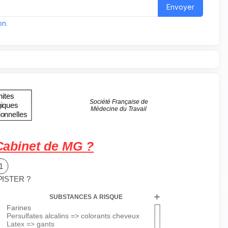
Envoyer
on
.