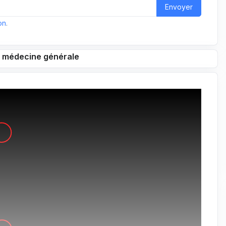
Envoyer
on
.
n médecine générale