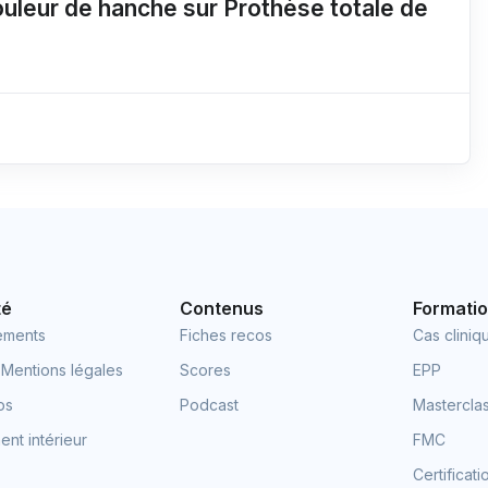
uleur de hanche sur Prothèse totale de
té
Contenus
Formati
ements
Fiches recos
Cas cliniq
 Mentions légales
Scores
EPP
os
Podcast
Mastercla
nt intérieur
FMC
Certificat