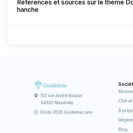
Références et sources sur le thème Do
hanche
Socié
Abonn
132 rue André Bisiaux
CGA et
54320 Maxéville
À prop
Droits 2026 Guideline.care
Règleme
Blog