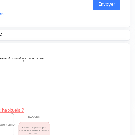
Envoyer
on
.
e