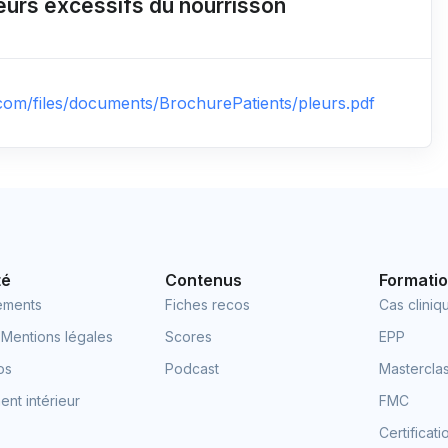
eurs excessifs du nourrisson
.com/files/documents/BrochurePatients/pleurs.pdf
té
Contenus
Formati
ements
Fiches recos
Cas cliniq
 Mentions légales
Scores
EPP
os
Podcast
Mastercla
nt intérieur
FMC
Certificat