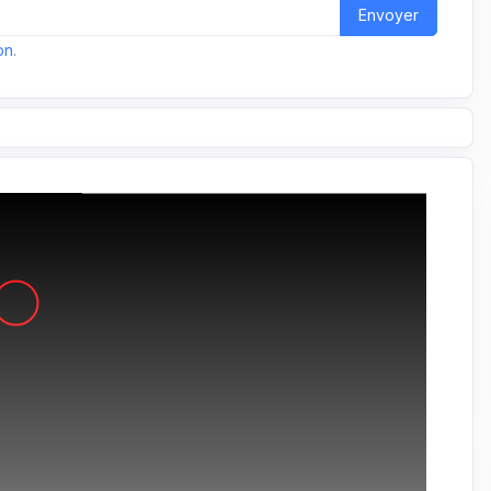
Envoyer
on
.