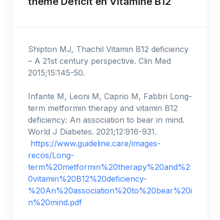
thème Déficit en Vitamine B12
Shipton MJ, Thachil Vitamin B12 deficiency
– A 21st century perspective. Clin Med
2015;15:145-50.
Infante M, Leoni M, Caprio M, Fabbri Long-
term metformin therapy and vitamin B12
deficiency: An association to bear in mind.
World J Diabetes. 2021;12:916-931.
https://www.guideline.care/images-
recos/Long-
term%20metformin%20therapy%20and%2
0vitamin%20B12%20deficiency-
%20An%20association%20to%20bear%20i
n%20mind.pdf