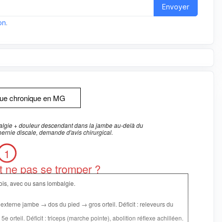
Envoyer
on
.