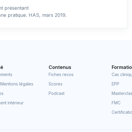
nt présentant
e pratique. HAS, mars 2019.
té
Contenus
Formati
ements
Fiches recos
Cas cliniq
 Mentions légales
Scores
EPP
os
Podcast
Mastercla
nt intérieur
FMC
Certificat