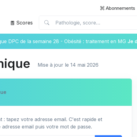
Abonnements
Scores
ique DPC de la semaine 28 - Obésité : traitement en MG
Je 
nique
Mise à jour le 14 mai 2026
que
 : tapez votre adresse email. C'est rapide et
e adresse email puis votre mot de passe.