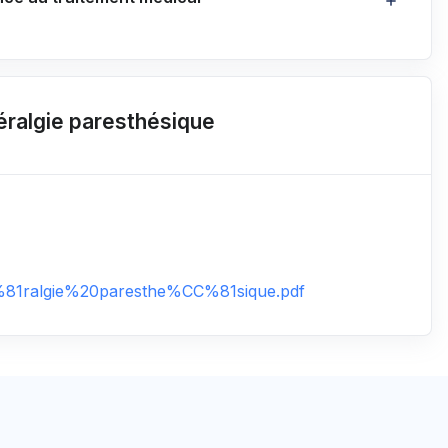
éralgie paresthésique
C%81ralgie%20paresthe%CC%81sique.pdf