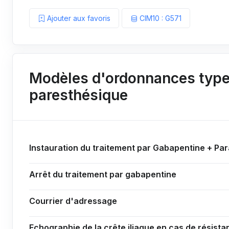
Ajouter aux favoris
CIM10 : G571
Modèles d'ordonnances types
paresthésique
Instauration du traitement par Gabapentine + Pa
Arrêt du traitement par gabapentine
Courrier d'adressage
Echographie de la crête iliaque en cas de résist