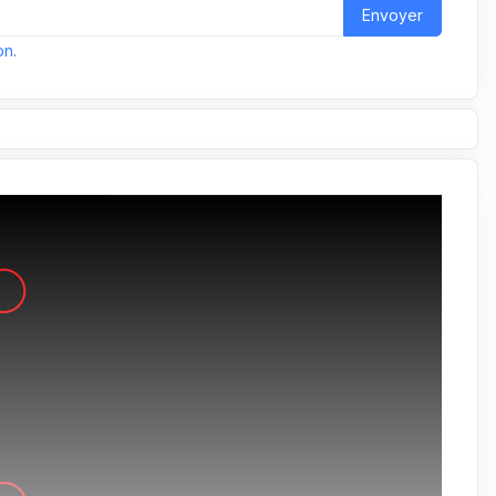
Envoyer
on
.