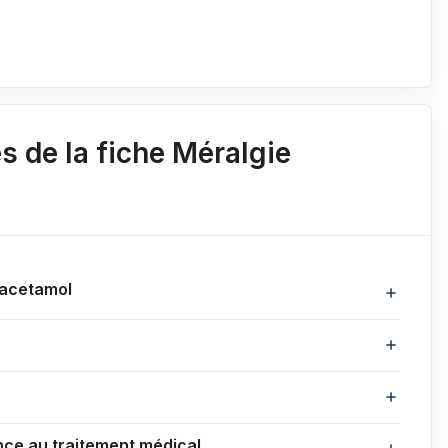
 de la fiche Méralgie
racetamol
ance au traitement médical