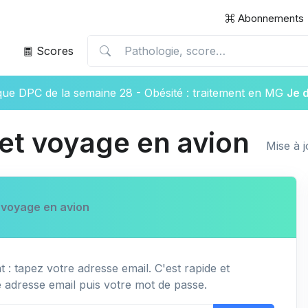
Abonnements
Scores
ique DPC de la semaine 28 - Obésité : traitement en MG
Je 
et voyage en avion
Mise à 
 voyage en avion
 : tapez votre adresse email. C'est rapide et
e adresse email puis votre mot de passe.