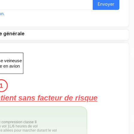
Envoyer
on
.
e générale