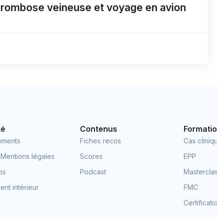
hrombose veineuse et voyage en avion
té
Contenus
Formati
ements
Fiches recos
Cas cliniq
 Mentions légales
Scores
EPP
os
Podcast
Mastercla
nt intérieur
FMC
Certificat