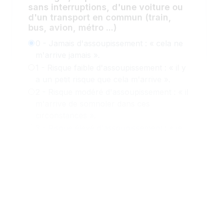
sans interruptions, d'une voiture ou
d'un transport en commun (train,
bus, avion, métro ...)
0 - Jamais d'assoupissement : « cela ne
m'arrive jamais ».
1 - Risque faible d'assoupissement : « il y
a un petit risque que cela m'arrive ».
2 - Risque modéré d'assoupissement : « il
m'arrive de somnoler dans ces
circonstances ».
3 - Risque élevé d'assoupissement : « je
somnole à chaque fois dans cette
situation ».
Allongé pour une sieste, lorsque les
circonstances le permettent
0 - Jamais d'assoupissement : « cela ne