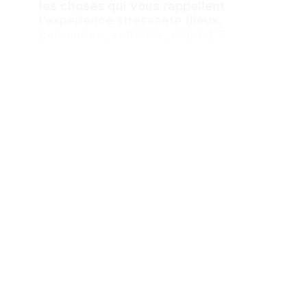
les choses qui vous rappellent
l’expérience stressante (lieux,
personnes, activités, objets) ?
8. Des difficultés à vous rappeler des
parties importantes de l’événement ?
9. Des croyances négatives sur
vous-même, les autres, le monde
(des croyances comme : je suis
mauvais, j’ai quelque chose qui
cloche, je ne peux avoir confiance en
personne, le monde est dangereux) ?