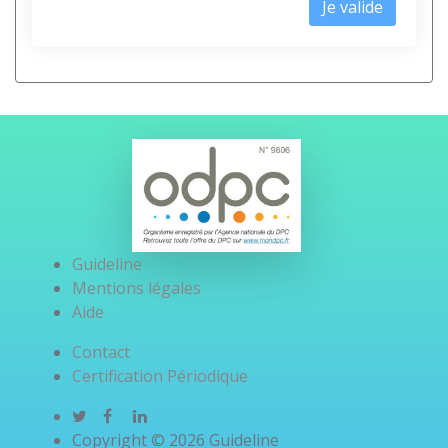
Je valide
Guideline
Mentions légales
Aide
Contact
Certification Périodique
Copyright © 2026 Guideline