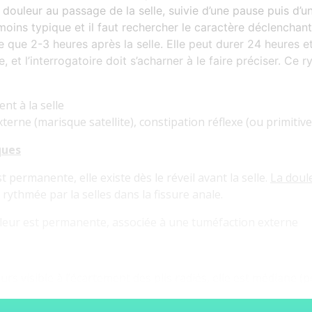
 douleur au passage de la selle, suivie d’une pause puis d’un
oins typique et il faut rechercher le caractère déclenchant 
e que 2-3 heures après la selle.
Elle peut durer 24 heures et
lle, et l’interrogatoire doit s’acharner à le faire préciser. C
t à la selle
terne (marisque satellite), constipation réflexe (ou primitive
ques
t permanente, elle existe dès le réveil avant la selle.
La doul
 rythmée par la selles dans la fissure anale.
leur est permanente, associée à une tuméfaction externe
s visible à l’écartement des plis radiés, elle est médiane (p