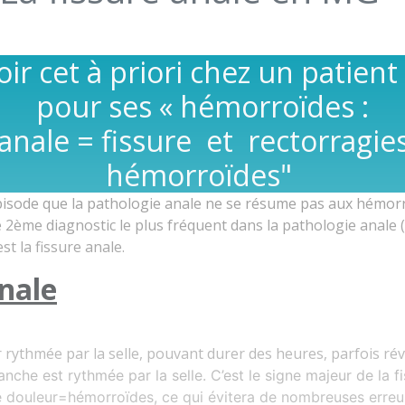
ir cet à priori chez un patient
pour ses « hémorroïdes :
nale = fissure et rectorragies 
hémorroïdes"
pisode que la pathologie anale ne se résume pas aux hémor
Le 2ème diagnostic le plus fréquent dans la pathologie anale
st la fissure anale.
anale
 rythmée par la selle, pouvant durer des heures, parfois ré
anche est rythmée par la selle. C’est le signe majeur de la f
ue douleur=hémorroïdes, ce qui évitera de nombreuses erreu