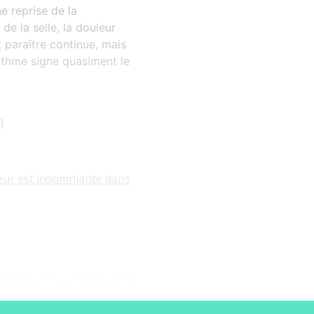
e reprise de la
de la selle, la douleur
 paraître continue, mais
e rythme signe quasiment le
)
eur est insomniante dans
ostérieur ou antérieure) à