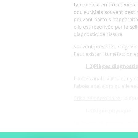
typique est en trois temps :
douleur.
Mais souvent c’est m
pouvant parfois n’apparaîtr
elle est réactivée par la se
diagnostic de fissure.
Souvent présents
:
saignemen
Peut exister
:
tuméfaction ex
I-2)Pièges diagnosti
L'abcès anal
:
la douleur y es
l'abcès anal
alors qu'elle est
Crise hémorroïdaire
:
la dou
I-3)Signe physique
La fissure est presque toujour
6h.