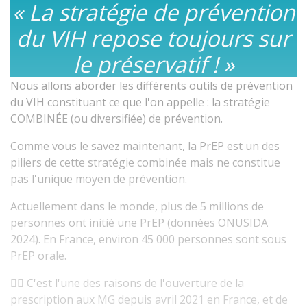
« La stratégie de prévention
du VIH repose toujours sur
le préservatif ! »
Nous allons aborder les différents outils de prévention
du VIH constituant ce que l'on appelle : la stratégie
COMBINÉE (ou diversifiée) de prévention.
Comme vous le savez maintenant, la PrEP est un des
piliers de cette stratégie combinée mais ne constitue
pas l'unique moyen de prévention.
Actuellement dans le monde, plus de 5 millions de
personnes ont initié une PrEP (données ONUSIDA
2024). En France, environ 45 000 personnes sont sous
PrEP orale.
👉🏻 C'est l'une des raisons de l'ouverture de la
prescription aux MG depuis avril 2021 en France, et de