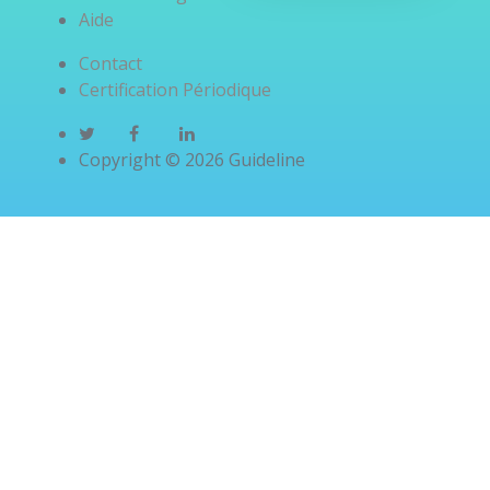
- Adaptation pos
+++)
Aide
de ts les ttt selon 
- Différencier
DFG (site GPR)
Contact
MRC (anomalie
Certification Périodique
-Contrôler le DFG
bio et/ou écho
1x/an
associée) d'une
Copyright © 2026 Guideline
baisse
- Enlever les ttt
physiologique de
néphrotoxiques
la clairance (âge)
- Ttt les causes :
diabète - HTA
- Surveiller la
Protéinurie si + =
IEC ou ARA II sel
tolérance, bien
contrôler les aut
Fdr CV.
- Faire de