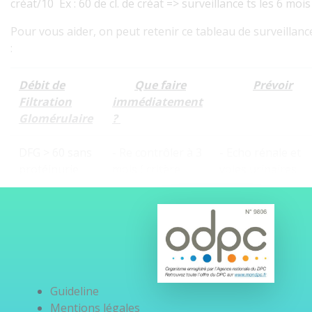
créat/10 Ex : 60 de cl. de créat => surveillance ts les 6 mois
Pour vous aider, on peut retenir ce tableau de surveillance
:
Débit de
Que
faire
Prévoir
Filtration
immédiatement
Glomérulair
e
?
DFG > 60 sans
- Re contrôler à 3
- Echo rénale et
protéinurie
mois ( critère
voies urinaires
diag de la MRC
-BU
+++)
-Bilan sanguin
DFG > 60 +
- Re contrôler à 3
- RHD et vaccin
protéinurie
mois ( critère
antigrippal,
Guideline
diag de la MRC
Mentions légales