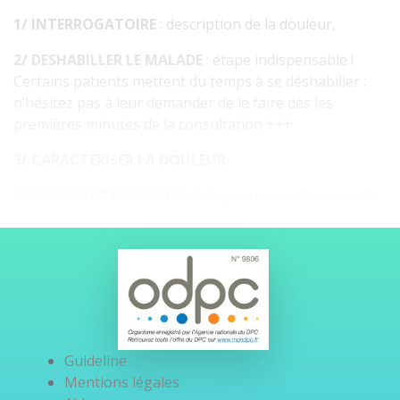
1/ INTERROGATOIRE
: description de la douleur,
2/ DESHABILLER LE MALADE
: étape indispensable !
Certains patients mettent du temps à se déshabiller :
n’hésitez pas à leur demander de le faire dès les
premières minutes de la consultation +++
3/ CARACTERISER LA DOULEUR
4/ INSPECTER LE GENOU
: il s’agit aussi de l’examen de
la marche, à la recherche de troubles du déroulé du pas
ou de la statique rachidienne. Puis, examen du genou
en position allongée.
5/ PALPATION DU GENOU
: on peut résumer les
grands axes de cet examen physique :
Recherche d’un épanchement (signe du glaçon)
Guideline
Recherche d’une amyotrophie quadricipitale
Mentions légales
Examen des amplitudes actives (recherche d’un