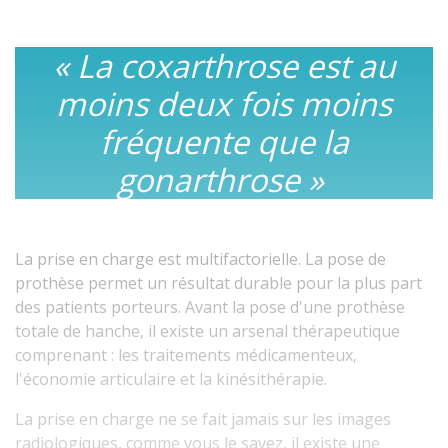
«
La coxarthrose est au
moins deux fois moins
fréquente que la
gonarthrose
»
La prise en charge est multifactorielle. La pose de
prothèse permet un résultat durable pour la plus part
des patients porteurs. Avant la pose d'une prothèse
totale de hanche, il existe un arsenal thérapeutique
comprenant : les traitements médicamenteux,
l'économie articulaire et la kinésithérapie.
La prise en charge ne se fait jamais sur les images
radiologiques, comme vous le savez, il existe une